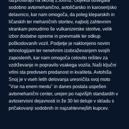
razprostirajo na skoraj 2500m2. Objekta obsegata
sodobno avtomehanično, avtoličarsko in karoserijsko
delavnico, kar nam omogoča, da poleg kleparskih in
ličarskih ter mehaničnih storitev, najbolj zahtevnim
strankam ponudimo še vulkanizerske storitve, velik
izbor dodatne opreme in pnevmatik ter odkup
poškodovanih vozil. Podjetje je naklonjeno novim
tehnologijam ter nenehnim izobraževanjem svojih
zaposlenih, kar nam omogoča celovito rešitev za
vzdrževanje in popravilo vsakega vozila. Naši ključni
vrlini sta predvsem predanost in kvaliteta. Avtohiša
Snoj je v vseh letih delovanja uresničila svoj moto
"Vse na enem mestu" in danes postala uspešen
avtomehanični center, urejen po najvišjih standardih v
avtoservisni dejavnosti in že 30 let deluje v skladu s
pričakovanji sodobnih in najzahtevnejših kupcev.