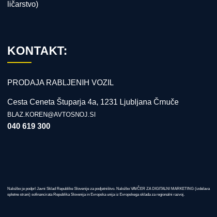
ličarstvo)
KONTAKT:
PRODAJA RABLJENIH VOZIL
Cesta Ceneta Štuparja 4a, 1231 Ljubljana Črnuče
BLAZ.KOREN@AVTOSNOJ.SI
040 619 300
Naložbo je podprl Javni Sklad Republike Slovenije za podjetništvo. Naložbo VAVČER ZA DIGITALNI MARKETING (izdelava
spletne strani) sofinancirata Republika Slovenija in Evropska unija iz Evropskega sklada za regionalni razvoj.