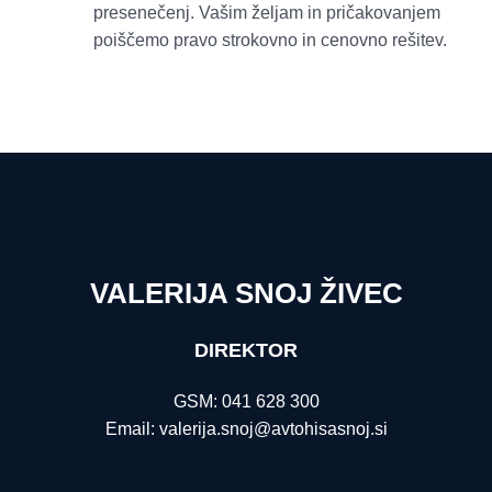
presenečenj. Vašim željam in pričakovanjem
poiščemo pravo strokovno in cenovno rešitev.
VALERIJA SNOJ ŽIVEC
DIREKTOR
GSM: 041 628 300
Email: valerija.snoj@avtohisasnoj.si