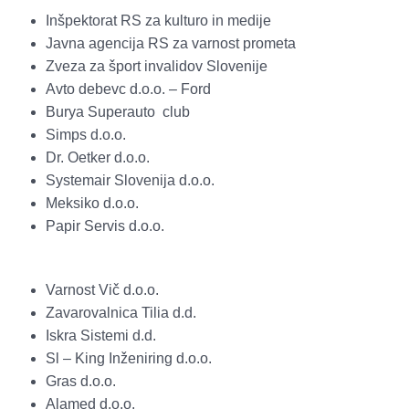
Inšpektorat RS za kulturo in medije
Javna agencija RS za varnost prometa
Zveza za šport invalidov Slovenije
Avto debevc d.o.o. – Ford
Burya Superauto club
Simps d.o.o.
Dr. Oetker d.o.o.
Systemair Slovenija d.o.o.
Meksiko d.o.o.
Papir Servis d.o.o.
Varnost Vič d.o.o.
Zavarovalnica Tilia d.d.
Iskra Sistemi d.d.
Sl – King Inženiring d.o.o.
Gras d.o.o.
Alamed d.o.o.