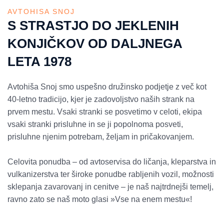
AVTOHISA SNOJ
S STRASTJO DO JEKLENIH
KONJIČKOV OD DALJNEGA
LETA 1978
Avtohiša Snoj smo uspešno družinsko podjetje z več kot
40-letno tradicijo, kjer je zadovoljstvo naših strank na
prvem mestu. Vsaki stranki se posvetimo v celoti, ekipa
vsaki stranki prisluhne in se ji popolnoma posveti,
prisluhne njenim potrebam, željam in pričakovanjem.
Celovita ponudba – od avtoservisa do ličanja, kleparstva in
vulkanizerstva ter široke ponudbe rabljenih vozil, možnosti
sklepanja zavarovanj in cenitve – je naš najtrdnejši temelj,
ravno zato se naš moto glasi »Vse na enem mestu«!