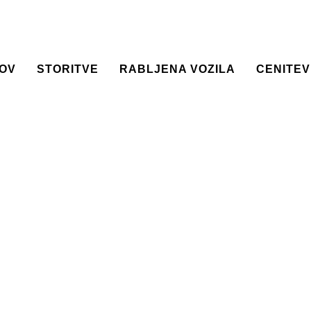
OV
STORITVE
RABLJENA VOZILA
CENITEV
EELRESTORE-MACH
AVTOHIŠA SNOJ
>
WHEELRESTORE-MACHINE