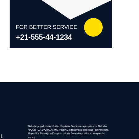
No categories
FOR BETTER SERVICE
+21-555-44-1234
Naložbo je podprl Javni Sklad Republike Slovenije za podjetništvo. Naložbo
VAVČER ZA DIGITALNI MARKETING (izdelava spletne strani) sofinancirata
Republika Slovenija in Evropska unija iz Evropskega sklada za regionalni
IL
razvoj.